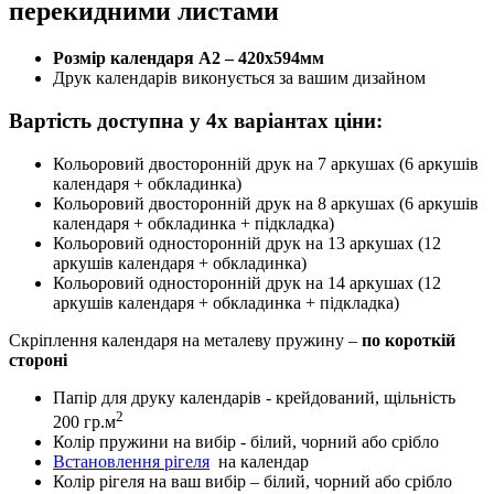
перекидними листами
Розмір календаря А2 – 420х594мм
Друк календарів виконується за вашим дизайном
Вартість доступна у 4х варіантах ціни:
Кольоровий двосторонній друк на 7 аркушах (6 аркушів
календаря + обкладинка)
Кольоровий двосторонній друк на 8 аркушах (6 аркушів
календаря + обкладинка + підкладка)
Кольоровий односторонній друк на 13 аркушах (12
аркушів календаря + обкладинка)
Кольоровий односторонній друк на 14 аркушах (12
аркушів календаря + обкладинка + підкладка)
Скріплення календаря на металеву пружину –
по короткій
стороні
Папір для друку календарів - крейдований, щільність
2
200 гр.м
Колір пружини на вибір - білий, чорний або срібло
Встановлення рігеля
на календар
Колір рігеля на ваш вибір – білий, чорний або срібло