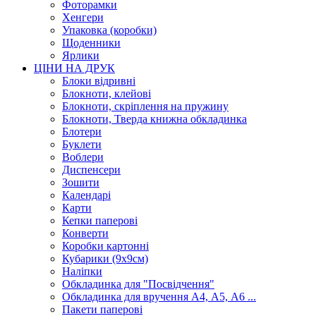
Фоторамки
Хенгери
Упаковка (коробки)
Щоденники
Ярлики
ЦІНИ НА ДРУК
Блоки відривні
Блокноти, клейові
Блокноти, скріплення на пружину
Блокноти, Тверда книжна обкладинка
Блотери
Буклети
Воблери
Диспенсери
Зошити
Календарі
Карти
Кепки паперові
Конверти
Коробки картонні
Кубарики (9х9см)
Наліпки
Обкладинка для "Посвідчення"
Обкладинка для вручення А4, А5, А6 ...
Пакети паперові