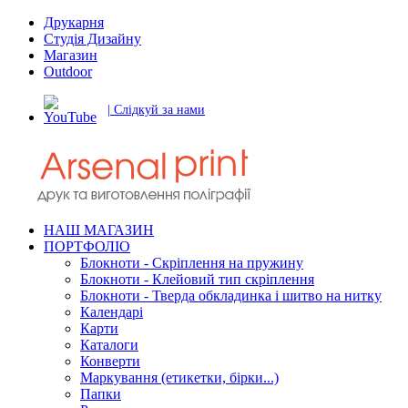
Друкарня
Студія Дизайну
Магазин
Outdoor
| Слідкуй за нами
НАШ МАГАЗИН
ПОРТФОЛІО
Блокноти - Скріплення на пружину
Блокноти - Клейовий тип скріплення
Блокноти - Тверда обкладинка і шитво на нитку
Календарі
Карти
Каталоги
Конверти
Маркування (етикетки, бірки...)
Папки