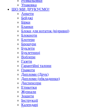
Розмальовки
Упаковка
ЩО МИ ДРУКУЄМО!
Анкети
Бейджі
Бірки
Бланки
Блоки для нотаток (відривні)
Блокноти
Блотери
Брошури
Буклети
Буклетниці
Воблери
Газети
Гарантійні талони
Грамоти
Дипломи (Друк)
Дипломи (обкладинки)
Диспенсери
Етикетки
Журнали
Зошити
Інструкції
Календарі