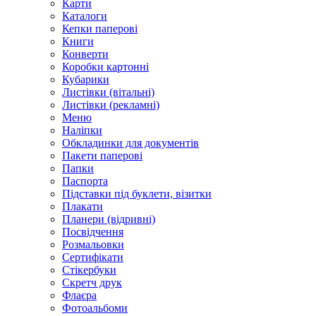
Карти
Каталоги
Кепки паперові
Книги
Конверти
Коробки картонні
Кубарики
Листівки (вітальні)
Листівки (рекламні)
Меню
Наліпки
Обкладинки для документів
Пакети паперові
Папки
Паспорта
Підставки під буклети, візитки
Плакати
Планери (відривні)
Посвідчення
Розмальовки
Сертифікати
Стікербуки
Скретч друк
Флаєра
Фотоальбоми