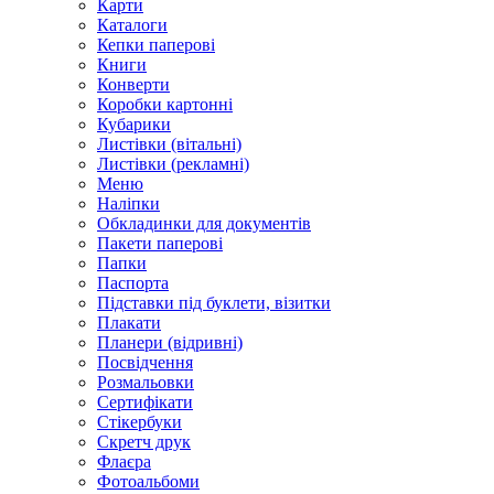
Карти
Каталоги
Кепки паперові
Книги
Конверти
Коробки картонні
Кубарики
Листівки (вітальні)
Листівки (рекламні)
Меню
Наліпки
Обкладинки для документів
Пакети паперові
Папки
Паспорта
Підставки під буклети, візитки
Плакати
Планери (відривні)
Посвідчення
Розмальовки
Сертифікати
Стікербуки
Скретч друк
Флаєра
Фотоальбоми