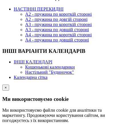
НАСТІННІ ПЕРЕКИДНІ
А2 - пружина по короткій стороні
А2 - пружина по довгій стороні
А3 - пружина по короткій стороні
А3 - пружина по довшій стороні
А4 - пружина по короткій стороні
А4 - пружина по довшій стороні
ІНШІ ВАРІАНТИ КАЛЕНДАРІВ
ІНШІ КАЛЕНДАРІ
Кишенькові календарики
Настільний "Будиночок"
Календарна сітка
×
Ми використовуємо cookie
Ми використовуємо файли cookie для аналітики та
маркетингу. Продовжуючи користування сайтом, ви
погоджуєтесь з їх використанням.