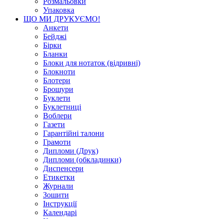
Розмальовки
Упаковка
ЩО МИ ДРУКУЄМО!
Анкети
Бейджі
Бірки
Бланки
Блоки для нотаток (відривні)
Блокноти
Блотери
Брошури
Буклети
Буклетниці
Воблери
Газети
Гарантійні талони
Грамоти
Дипломи (Друк)
Дипломи (обкладинки)
Диспенсери
Етикетки
Журнали
Зошити
Інструкції
Календарі