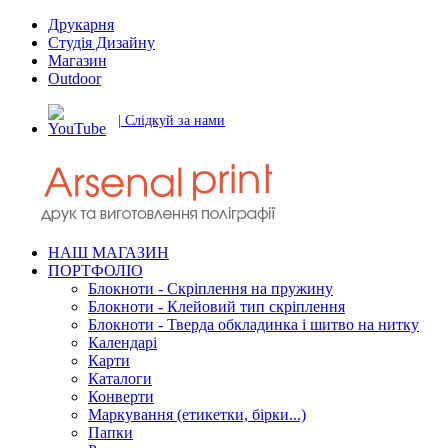
Друкарня
Студія Дизайну
Магазин
Outdoor
| Слідкуй за нами
НАШ МАГАЗИН
ПОРТФОЛІО
Блокноти - Скріплення на пружину
Блокноти - Клейовий тип скріплення
Блокноти - Тверда обкладинка і шитво на нитку
Календарі
Карти
Каталоги
Конверти
Маркування (етикетки, бірки...)
Папки