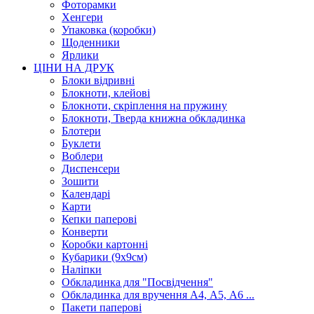
Фоторамки
Хенгери
Упаковка (коробки)
Щоденники
Ярлики
ЦІНИ НА ДРУК
Блоки відривні
Блокноти, клейові
Блокноти, скріплення на пружину
Блокноти, Тверда книжна обкладинка
Блотери
Буклети
Воблери
Диспенсери
Зошити
Календарі
Карти
Кепки паперові
Конверти
Коробки картонні
Кубарики (9х9см)
Наліпки
Обкладинка для "Посвідчення"
Обкладинка для вручення А4, А5, А6 ...
Пакети паперові