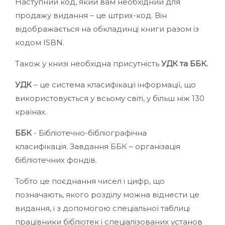
Наступний код, який вам необхідний для
продажу видання – це штрих-код. Він
відображається на обкладинці книги разом із
кодом ISBN.
Також у книзі необхідна присутність
УДК та ББК.
УДК
– це система класифікації інформації, що
використовується у всьому світі, у більш ніж 130
країнах.
ББК
- Бібліотечно-бібліографічна
класифікація. Завдання ББК – організація
бібліотечних фондів.
Тобто це поєднання чисел і цифр, що
позначають, якого розділу можна віднести це
видання, і з допомогою спеціальної таблиці
працівники бібліотек і спеціалізованих установ