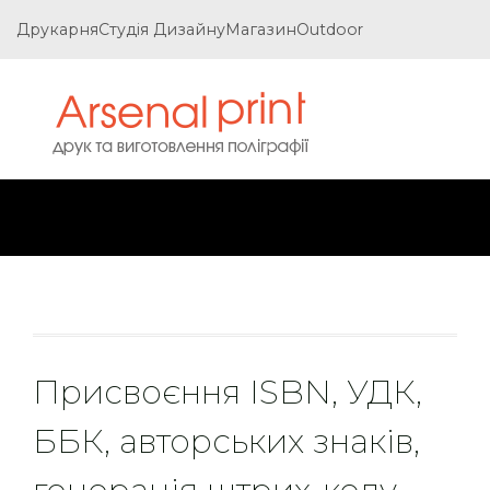
Друкарня
Студія Дизайну
Магазин
Outdoor
Присвоєння ISBN, УДК,
ББК, авторських знаків,