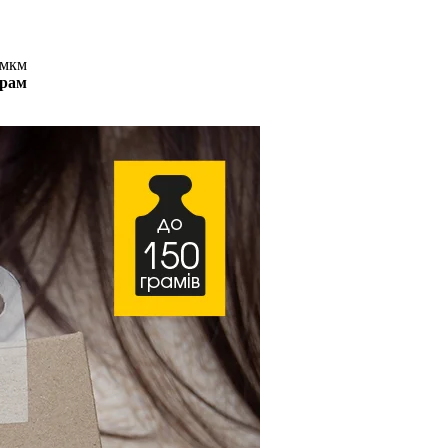
 мкм
грам