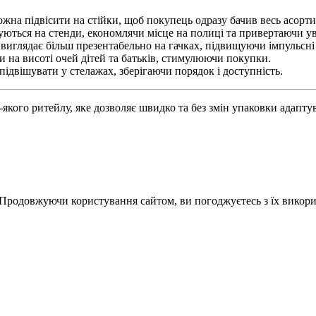
жна підвісити на стійки, щоб покупець одразу бачив весь асорти
уються на стенди, економлячи місце на полиці та привертаючи ув
виглядає більш презентабельно на гачках, підвищуючи імпульсні
 на висоті очей дітей та батьків, стимулюючи покупки.
 підвішувати у стелажах, зберігаючи порядок і доступність.
якого ритейлу, яке дозволяє швидко та без змін упаковки адаптув
 Продовжуючи користування сайтом, ви погоджуєтесь з їх викор