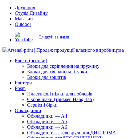
Друкарня
Студія Дизайну
Магазин
Outdoor
| Слідкуй за нами
Блоки (основи)
Блоки для скріплення на пружину
Блоки для твердої палітурки
Блоки для зошитів
Блотери
Posm
Пластикові ніжки для воблерів
Євровішаки (тримачі Hang Tab)
Сервісні бірки
Обкладинки
Обкладинки — А4
Обкладинки — А5
Обкладинки — А6
Обкладинки — для вручення ДИПЛОМА