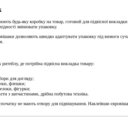
к
юють будь-яку коробку на товар, готовий для підвісної викладк
хідності змінювати упаковку.
овішаки дозволяють швидко адаптувати упаковку під вимоги сучас
и.
ритейлу, де потрібна підвісна викладка товару:
бори для догляду;
ники, флешки;
елоки, фігурки;
ети з запчастинами, дрібна побутова техніка.
спочатку не мають отвору для підвішування. Наклеївши євровішак