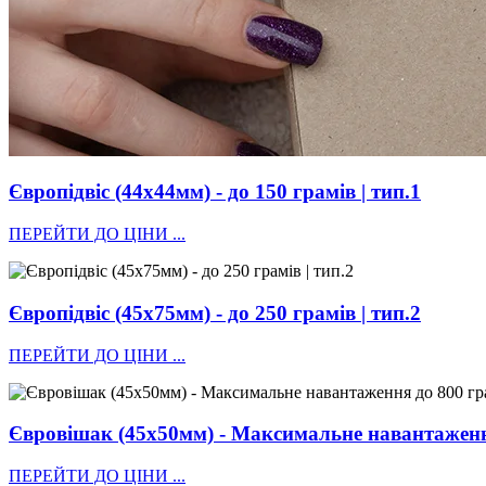
Європідвіс (44х44мм) - до 150 грамів | тип.1
ПЕРЕЙТИ ДО ЦІНИ ...
Європідвіс (45х75мм) - до 250 грамів | тип.2
ПЕРЕЙТИ ДО ЦІНИ ...
Євровішак (45х50мм) - Максимальне навантаження
ПЕРЕЙТИ ДО ЦІНИ ...