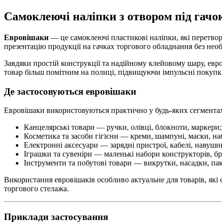
Самоклеючі наліпки з отвором під гачо
Евровішаки
— це самоклеючі пластикові наліпки, які перетвор
презентацію продукції на гачках торгового обладнання без необ
Завдяки простій конструкції та надійному клейовому шару, евр
товар більш помітним на полиці, підвищуючи імпульсні покупк
Де застосовуються евровішаки
Евровішаки використовуються практично у будь-яких сегментах 
Канцелярські товари — ручки, олівці, блокноти, маркери;
Косметика та засоби гігієни — креми, шампуні, маски, на
Електронні аксесуари — зарядні пристрої, кабелі, навуш
Іграшки та сувеніри — маленькі набори конструкторів, бр
Інструменти та побутові товари — викрутки, насадки, пак
Використання евровішаків особливо актуальне для товарів, які 
торгового стелажа.
Приклади застосування