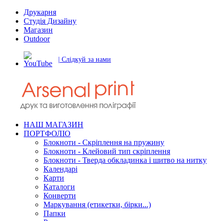
Друкарня
Студія Дизайну
Магазин
Outdoor
| Слідкуй за нами
НАШ МАГАЗИН
ПОРТФОЛІО
Блокноти - Скріплення на пружину
Блокноти - Клейовий тип скріплення
Блокноти - Тверда обкладинка і шитво на нитку
Календарі
Карти
Каталоги
Конверти
Маркування (етикетки, бірки...)
Папки