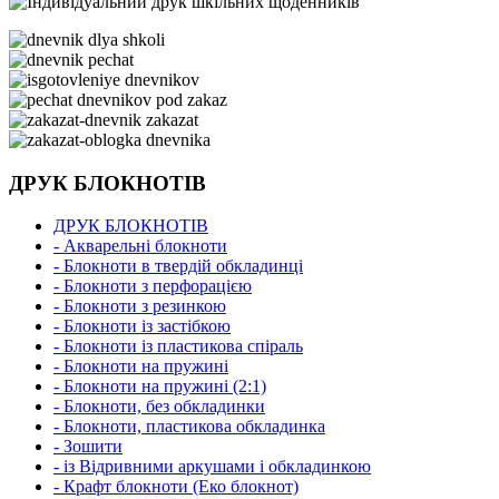
ДРУК БЛОКНОТІВ
ДРУК БЛОКНОТІВ
- Акварельні блокноти
- Блокноти в твердій обкладинці
- Блокноти з перфорацією
- Блокноти з резинкою
- Блокноти із застібкою
- Блокноти із пластикова спіраль
- Блокноти на пружині
- Блокноти на пружині (2:1)
- Блокноти, без обкладинки
- Блокноти, пластикова обкладинка
- Зошити
- із Відривними аркушами і обкладинкою
- Крафт блокноти (Еко блокнот)