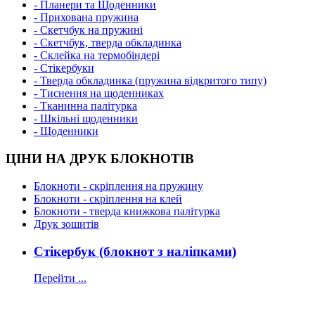
- Планери та Щоденники
- Прихована пружина
- Скетчбук на пружині
- Скетчбук, тверда обкладинка
- Склейка на термобіндері
- Стікербуки
- Тверда обкладинка (пружина відкритого типу)
- Тиснення на щоденниках
- Тканинна палітурка
- Шкільні щоденники
- Щоденники
ЦІНИ НА ДРУК БЛОКНОТІВ
Блокноти - скріплення на пружину
Блокноти - скріплення на клей
Блокноти - тверда книжкова палітурка
Друк зошитів
Стікербук (блокнот з наліпками)
Перейти ...