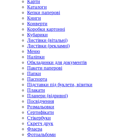
Карти
Каталоги
Кепки паперові
Книги
Конверти
Коробки картонні
Кубарики
Листівки (вітальні)
Листівки (рекламні)
Меню
Наліпки
Обкладинки для документів
Пакети паперові
Папки
Паспорта
Підставки під буклети, візитки
Плакати
Планери (відривні)
Посвідчення
Розмальовки
Сертифікати
Стікербуки
Скретч друк
Флаєра
Фотоальбоми