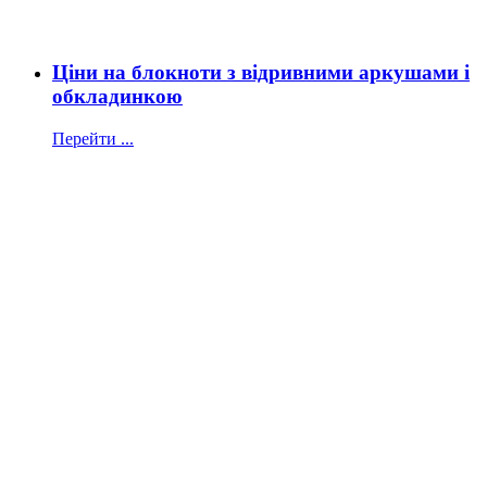
Ціни на блокноти з відривними аркушами і
обкладинкою
Перейти ...