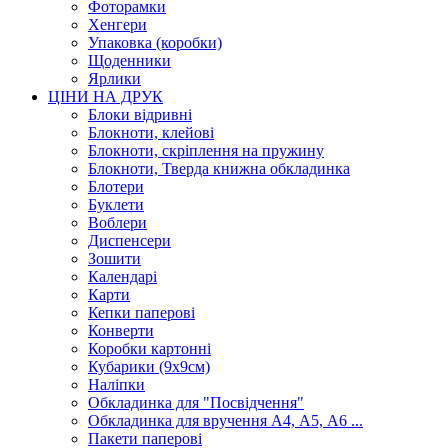
Фоторамки
Хенгери
Упаковка (коробки)
Щоденники
Ярлики
ЦІНИ НА ДРУК
Блоки відривні
Блокноти, клейові
Блокноти, скріплення на пружину
Блокноти, Тверда книжна обкладинка
Блотери
Буклети
Воблери
Диспенсери
Зошити
Календарі
Карти
Кепки паперові
Конверти
Коробки картонні
Кубарики (9х9см)
Наліпки
Обкладинка для "Посвідчення"
Обкладинка для вручення А4, А5, А6 ...
Пакети паперові