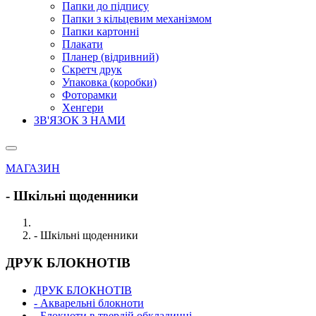
Папки до підпису
Папки з кільцевим механізмом
Папки картонні
Плакати
Планер (відривний)
Скретч друк
Упаковка (коробки)
Фоторамки
Хенгери
ЗВ'ЯЗОК З НАМИ
МАГАЗИН
- Шкільні щоденники
- Шкільні щоденники
ДРУК БЛОКНОТІВ
ДРУК БЛОКНОТІВ
- Акварельні блокноти
- Блокноти в твердій обкладинці