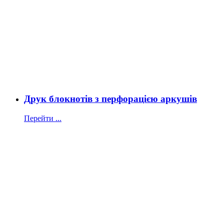
Друк блокнотів з перфорацією аркушів
Перейти ...