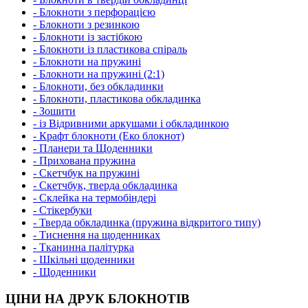
- Блокноти з перфорацією
- Блокноти з резинкою
- Блокноти із застібкою
- Блокноти із пластикова спіраль
- Блокноти на пружині
- Блокноти на пружині (2:1)
- Блокноти, без обкладинки
- Блокноти, пластикова обкладинка
- Зошити
- із Відривними аркушами і обкладинкою
- Крафт блокноти (Еко блокнот)
- Планери та Щоденники
- Прихована пружина
- Скетчбук на пружині
- Скетчбук, тверда обкладинка
- Склейка на термобіндері
- Стікербуки
- Тверда обкладинка (пружина відкритого типу)
- Тиснення на щоденниках
- Тканинна палітурка
- Шкільні щоденники
- Щоденники
ЦІНИ НА ДРУК БЛОКНОТІВ