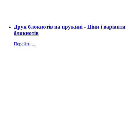
Друк блокнотів на пружині - Ціни і варіанти
блокнотів
Перейти ...