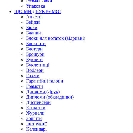
Розмальовки
Упаковка
ЩО МИ ДРУКУЄМО!
Анкети
Бейджі
Бірки
Бланки
Блоки для нотаток (відривні)
Блокноти
Блотери
Брошури
Буклети
Буклетниці
Воблери
Газети
Гарантійні талони
Грамоти
Дипломи (Друк)
Дипломи (обкладинки)
Диспенсери
Етикетки
Журнали
Зошити
Інструкції
Календарі