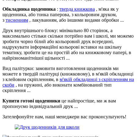
Обкладинка щоденника
:
тверда книжкова
, м'яка як у
щоденника, або тонка паперова, з кольоровим друком,
з
тисненням
, лакуванням, або іншими видами обробки ...
Друк внутрішнього блоку: мінімально 80 сторінок, а
максимально стільки скільки потрібно вам і школі, ми можемо
зробити чорно білий або кольоровий друк всередині,
надрукувати інформаційні кольорові вставки на шкільну
тематику, зробити це на простій або на книжковому папері, в
найрізноманітнішої щільності ...
Вид палітурки: замовити виготовлення щоденників ми
можете в твердій палітурці (книжковому), в м'якій обкладинці
з клейовим скріпленням, в
м'якій обкладинці з скріпленням на
скоби
, на пружині, або виконати комбінований тип
скріплення ...
Купити готові щоденники
це найпростіше, ми ж вам
пропонуємо індивідуальний друк ...
Зателефонуйте нам, наші менеджери вас проконсультують!