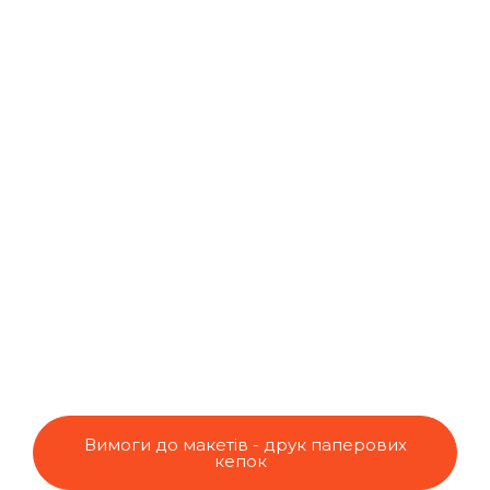
Вимоги до макетів - друк паперових
кепок