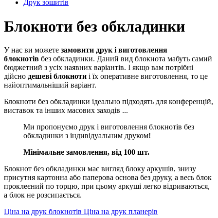
Друк зошитів
Блокноти без обкладинки
У нас ви можете
замовити друк і виготовлення
блокнотів
без обкладинки. Даний вид блокнота мабуть самий
бюджетний з усіх наявних варіантів. І якщо вам потрібні
дійсно
дешеві блокноти
і їх оперативне виготовлення, то це
найоптимальніший варіант.
Блокноти без обкладинки ідеально підходять для конференцій,
виставок та інших масових заходів ...
Ми пропонуємо друк і виготовлення блокнотів без
обкладинки з індивідуальним друком!
Мінімальне замовлення, від 100 шт.
Блокнот без обкладинки має вигляд блоку аркушів, знизу
присутня картонна або паперова основа без друку, а весь блок
проклеєний по торцю, при цьому аркуші легко відриваються,
а блок не розсипається.
Ціна на друк блокнотів
Ціна на друк планерів