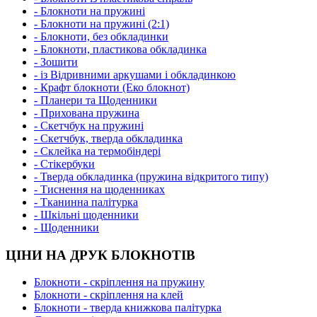
- Блокноти на пружині
- Блокноти на пружині (2:1)
- Блокноти, без обкладинки
- Блокноти, пластикова обкладинка
- Зошити
- із Відривними аркушами і обкладинкою
- Крафт блокноти (Еко блокнот)
- Планери та Щоденники
- Прихована пружина
- Скетчбук на пружині
- Скетчбук, тверда обкладинка
- Склейка на термобіндері
- Стікербуки
- Тверда обкладинка (пружина відкритого типу)
- Тиснення на щоденниках
- Тканинна палітурка
- Шкільні щоденники
- Щоденники
ЦІНИ НА ДРУК БЛОКНОТІВ
Блокноти - скріплення на пружину
Блокноти - скріплення на клей
Блокноти - тверда книжкова палітурка