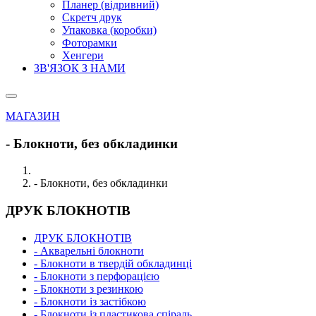
Планер (відривний)
Скретч друк
Упаковка (коробки)
Фоторамки
Хенгери
ЗВ'ЯЗОК З НАМИ
МАГАЗИН
- Блокноти, без обкладинки
- Блокноти, без обкладинки
ДРУК БЛОКНОТІВ
ДРУК БЛОКНОТІВ
- Акварельні блокноти
- Блокноти в твердій обкладинці
- Блокноти з перфорацією
- Блокноти з резинкою
- Блокноти із застібкою
- Блокноти із пластикова спіраль