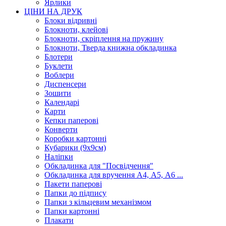
Ярлики
ЦІНИ НА ДРУК
Блоки відривні
Блокноти, клейові
Блокноти, скріплення на пружину
Блокноти, Тверда книжна обкладинка
Блотери
Буклети
Воблери
Диспенсери
Зошити
Календарі
Карти
Кепки паперові
Конверти
Коробки картонні
Кубарики (9х9см)
Наліпки
Обкладинка для "Посвідчення"
Обкладинка для вручення А4, А5, А6 ...
Пакети паперові
Папки до підпису
Папки з кільцевим механізмом
Папки картонні
Плакати