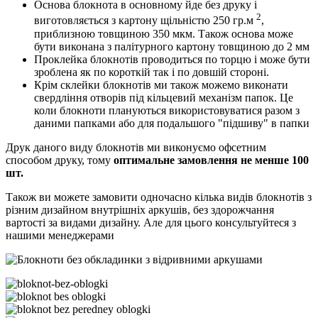
Основа блокнота в основному йде без друку і
2
виготовляється з картону щільністю 250 гр.м
,
приблизною товщиною 350 мкм. Також основа може
бути виконана з палітурного картону товщиною до 2 мм
Проклейка блокнотів проводиться по торцю і може бути
зроблена як по короткій так і по довшій стороні.
Крім склейки блокнотів ми також можемо виконати
свердління отворів під кільцевий механізм папок. Це
коли блокноти плануються використовуватися разом з
даними папками або для подальшого "підшиву" в папки
Друк даного виду блокнотів ми виконуємо офсетним
способом друку, тому
оптимальне замовлення не менше 100
шт.
Також ви можете замовити одночасно кілька видів блокнотів з
різним дизайном внутрішніх аркушів, без здорожчання
вартості за видами дизайну. Але для цього консультуйтеся з
нашими менеджерами