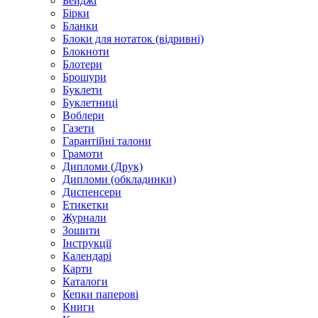
Бейджі
Бірки
Бланки
Блоки для нотаток (відривні)
Блокноти
Блотери
Брошури
Буклети
Буклетниці
Воблери
Газети
Гарантійні талони
Грамоти
Дипломи (Друк)
Дипломи (обкладинки)
Диспенсери
Етикетки
Журнали
Зошити
Інструкції
Календарі
Карти
Каталоги
Кепки паперові
Книги