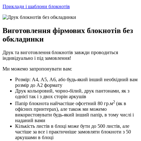
Приклади і шаблони блокнотів
Виготовлення фірмових блокнотів без
обкладинки
Друк та виготовлення блокнотів завжди проводиться
індивідуально і під замовлення!
Ми можемо запропонувати вам:
Розмір: А4, А5, А6, або будь-який інший необхідний вам
розмір до А2 формату
Друк кольоровий, чорно-білий, друк пантонами, як з
однієї так і з двох сторін аркушів
2
Папір блокнота найчастіше офсетний 80 гр.м
(як в
офісних принтерах), але також ми можемо
використовувати будь-який інший папір, в тому числі і
наданий вами
Кількість листів в блоці може бути до 500 листів, але
частіше за все і практичніше замовляти блокноти з 50
аркушами в блоці