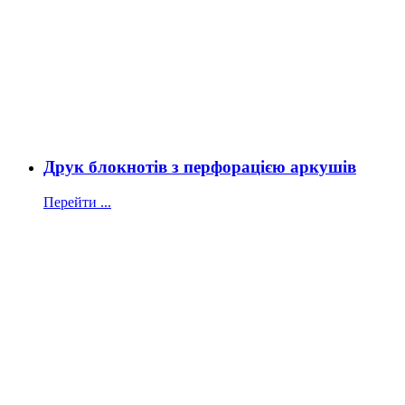
Друк блокнотів з перфорацією аркушів
Перейти ...