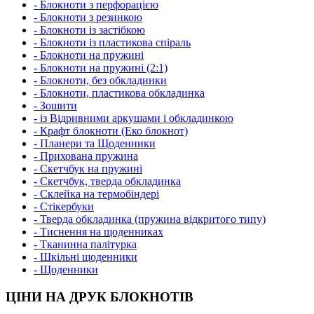
- Блокноти з перфорацією
- Блокноти з резинкою
- Блокноти із застібкою
- Блокноти із пластикова спіраль
- Блокноти на пружині
- Блокноти на пружині (2:1)
- Блокноти, без обкладинки
- Блокноти, пластикова обкладинка
- Зошити
- із Відривними аркушами і обкладинкою
- Крафт блокноти (Еко блокнот)
- Планери та Щоденники
- Прихована пружина
- Скетчбук на пружині
- Скетчбук, тверда обкладинка
- Склейка на термобіндері
- Стікербуки
- Тверда обкладинка (пружина відкритого типу)
- Тиснення на щоденниках
- Тканинна палітурка
- Шкільні щоденники
- Щоденники
ЦІНИ НА ДРУК БЛОКНОТІВ