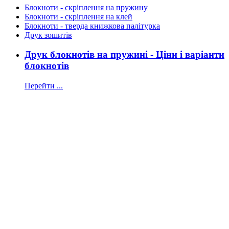
Блокноти - скріплення на пружину
Блокноти - скріплення на клей
Блокноти - тверда книжкова палітурка
Друк зошитів
Друк блокнотів на пружині - Ціни і варіанти
блокнотів
Перейти ...