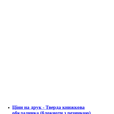
Ціни на друк - Тверда книжкова
обкладинка (блокноти з резинкою)