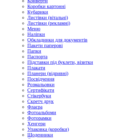
Конверти
Коробки картонні
Кубарики
Листівки (вітальні)
Листівки (рекламні)
Меню
Наліпки
Обкладинки для документів
Пакети паперові
Папки
Паспорта
Підставки під буклети, візитки
Плакати
Планери (відривні)
Посвідчення
Розмальовки
Сертифікати
Стікербуки
Скретч друк
Флаєра
Фотоальбоми
Фоторамки
Хенгери
Упаковка (коробки)
Щоденники