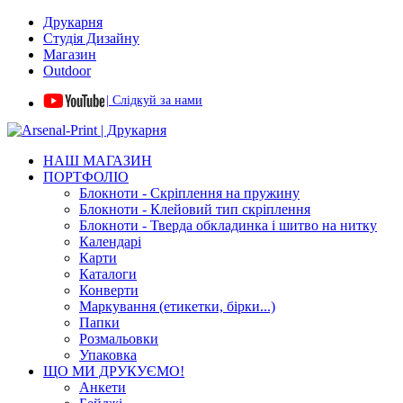
Друкарня
Студія Дизайну
Магазин
Outdoor
| Слідкуй за нами
НАШ МАГАЗИН
ПОРТФОЛІО
Блокноти - Скріплення на пружину
Блокноти - Клейовий тип скріплення
Блокноти - Тверда обкладинка і шитво на нитку
Календарі
Карти
Каталоги
Конверти
Маркування (етикетки, бірки...)
Папки
Розмальовки
Упаковка
ЩО МИ ДРУКУЄМО!
Анкети