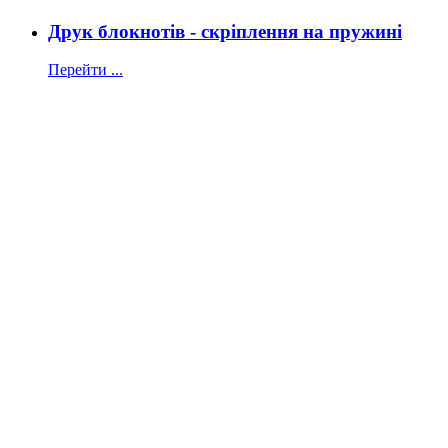
Друк блокнотів - скріплення на пружині
Перейти ...