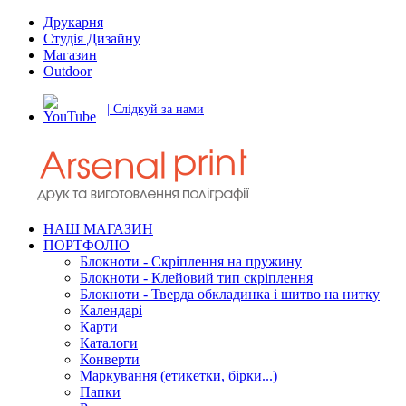
Друкарня
Студія Дизайну
Магазин
Outdoor
| Слідкуй за нами
НАШ МАГАЗИН
ПОРТФОЛІО
Блокноти - Скріплення на пружину
Блокноти - Клейовий тип скріплення
Блокноти - Тверда обкладинка і шитво на нитку
Календарі
Карти
Каталоги
Конверти
Маркування (етикетки, бірки...)
Папки