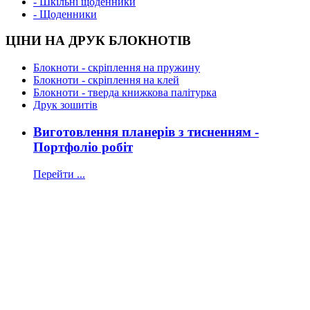
- Шкільні щоденники
- Щоденники
ЦІНИ НА ДРУК БЛОКНОТІВ
Блокноти - скріплення на пружину
Блокноти - скріплення на клей
Блокноти - тверда книжкова палітурка
Друк зошитів
Виготовлення планерів з тисненням -
Портфоліо робіт
Перейти ...