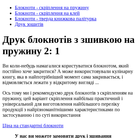
Блокноти - скріплення на пружину
Блокноти - скріплення на клей
Блокноти - тверда книжкова палітурка
Друк зошитів
Друк блокнотів з зшивкою на
пружину 2: 1
Ви коли-небудь намагалися користуватися блокнотом, який
постійно хоче закритися? А може використовували кулінарну
книгу, яка в найпотрібніший момент сама закривається, і
відмовляється лежати у відкритому вигляді ...
Ось тому ми і рекомендуємо друк блокнотів з скріпленням на
пружину, цей варіант скріплення найбільш практичний і
універсальний для виготовлення найбільшого переліку
продукції з найрізноманітнішими характеристиками по
застосуванню і по суті використання
Ціна на стандартні блокноти
У нас ви можете замовити друк і зшивання