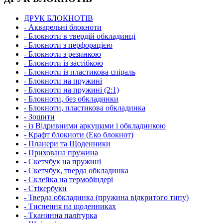
ДРУК БЛОКНОТІВ
- Акварельні блокноти
- Блокноти в твердій обкладинці
- Блокноти з перфорацією
- Блокноти з резинкою
- Блокноти із застібкою
- Блокноти із пластикова спіраль
- Блокноти на пружині
- Блокноти на пружині (2:1)
- Блокноти, без обкладинки
- Блокноти, пластикова обкладинка
- Зошити
- із Відривними аркушами і обкладинкою
- Крафт блокноти (Еко блокнот)
- Планери та Щоденники
- Прихована пружина
- Скетчбук на пружині
- Скетчбук, тверда обкладинка
- Склейка на термобіндері
- Стікербуки
- Тверда обкладинка (пружина відкритого типу)
- Тиснення на щоденниках
- Тканинна палітурка