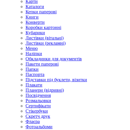
Карти
Каталоги
Кепки паперові
Книги
Конверти
Коробки картонні
Кубарики
Листівки (вітальні)
Листівки (рекламні)
Меню
Наліпки
Обкладинки для документів
Пакети паперові
Папки
Паспорта
Підставки під буклети, візитки
Плакати
Планери (відривні)
Посвідчення
Розмальовки
Сертифікати
Стікербуки
Скретч друк
Флаєра
Фотоальбоми