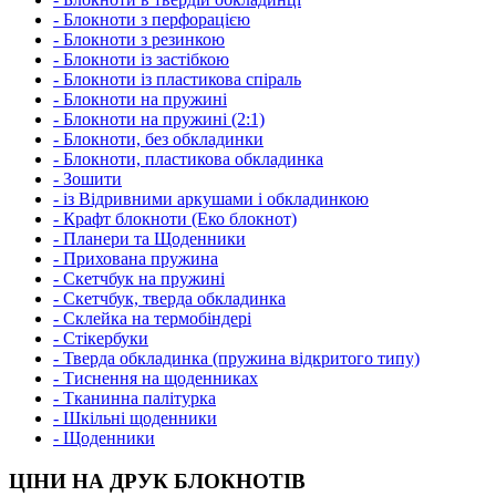
- Блокноти з перфорацією
- Блокноти з резинкою
- Блокноти із застібкою
- Блокноти із пластикова спіраль
- Блокноти на пружині
- Блокноти на пружині (2:1)
- Блокноти, без обкладинки
- Блокноти, пластикова обкладинка
- Зошити
- із Відривними аркушами і обкладинкою
- Крафт блокноти (Еко блокнот)
- Планери та Щоденники
- Прихована пружина
- Скетчбук на пружині
- Скетчбук, тверда обкладинка
- Склейка на термобіндері
- Стікербуки
- Тверда обкладинка (пружина відкритого типу)
- Тиснення на щоденниках
- Тканинна палітурка
- Шкільні щоденники
- Щоденники
ЦІНИ НА ДРУК БЛОКНОТІВ