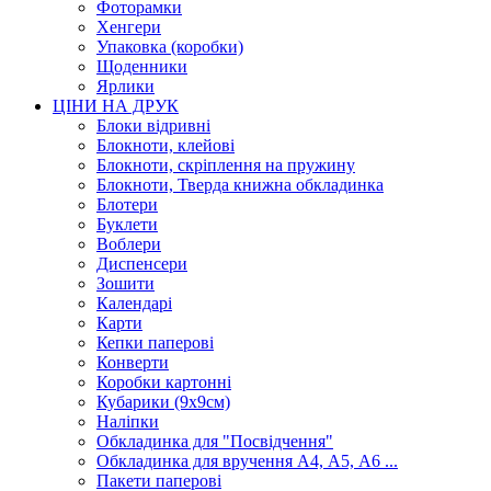
Фоторамки
Хенгери
Упаковка (коробки)
Щоденники
Ярлики
ЦІНИ НА ДРУК
Блоки відривні
Блокноти, клейові
Блокноти, скріплення на пружину
Блокноти, Тверда книжна обкладинка
Блотери
Буклети
Воблери
Диспенсери
Зошити
Календарі
Карти
Кепки паперові
Конверти
Коробки картонні
Кубарики (9х9см)
Наліпки
Обкладинка для "Посвідчення"
Обкладинка для вручення А4, А5, А6 ...
Пакети паперові