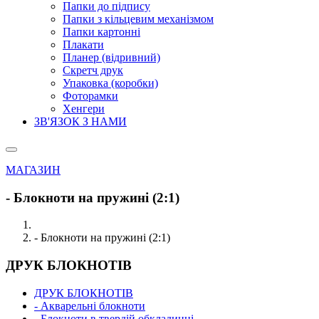
Папки до підпису
Папки з кільцевим механізмом
Папки картонні
Плакати
Планер (відривний)
Скретч друк
Упаковка (коробки)
Фоторамки
Хенгери
ЗВ'ЯЗОК З НАМИ
МАГАЗИН
- Блокноти на пружині (2:1)
- Блокноти на пружині (2:1)
ДРУК БЛОКНОТІВ
ДРУК БЛОКНОТІВ
- Акварельні блокноти
- Блокноти в твердій обкладинці