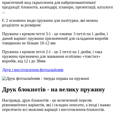
практичний вид скрыплення для найрізноманітнішої
продукції: блокноти, календарі, планери, презентації, каталоги
...
Є 2 основних види пружини для палітурки, які можна
розділити за розміром
Пружина з кроком петлі 3:1 - це означає 3 петлі на 1 дюйм, і
даний варіант пружини призначений для складання виробів
товщиною не більше 10-12 мм
Пружина з кроком петлі 2:1 - це 2 петлі на 1 дюйм, і така
пружина призначена для зшивання особливо «товстих»
виробів, від 12 і до 38мм
Друк і виготовлення фотоальбомів
Друк блокнотів - на велику пружину
Насправді, друк блокнотів - це величезний перелік
різноманітних варіантів, які і складно описати, а іноді і важко
перелічити всі можливі варіації з виготовлення блокнотів.