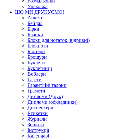
Розмальовки
Упаковка
ЩО МИ ДРУКУЄМО!
Анкети
Бейджі
Бірки
Бланки
Блоки для нотаток (відривні)
Блокноти
Блотери
Брошури
Буклети
Буклетниці
Воблери
Газети
Гарантійні талони
Грамоти
Дипломи (Друк)
Дипломи (обкладинки)
Диспенсери
Етикетки
Журнали
Зошити
Інструкції
Календарі