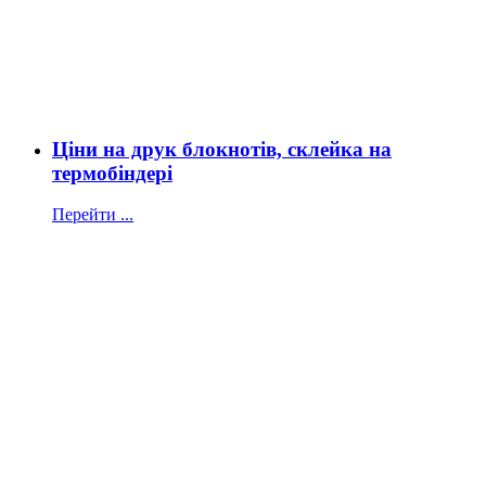
Ціни на друк блокнотів, склейка на
термобіндері
Перейти ...