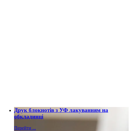
Друк блокнотів з УФ лакуванням на
обкладинці
Перейти ...