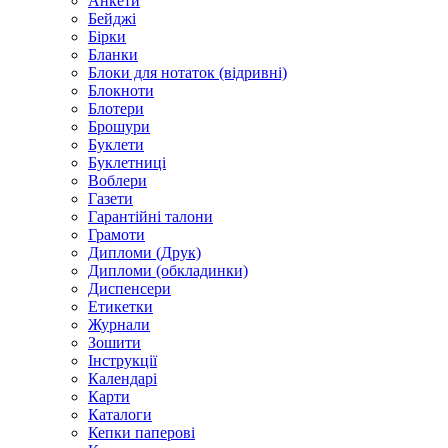
Анкети
Бейджі
Бірки
Бланки
Блоки для нотаток (відривні)
Блокноти
Блотери
Брошури
Буклети
Буклетниці
Воблери
Газети
Гарантійні талони
Грамоти
Дипломи (Друк)
Дипломи (обкладинки)
Диспенсери
Етикетки
Журнали
Зошити
Інструкції
Календарі
Карти
Каталоги
Кепки паперові