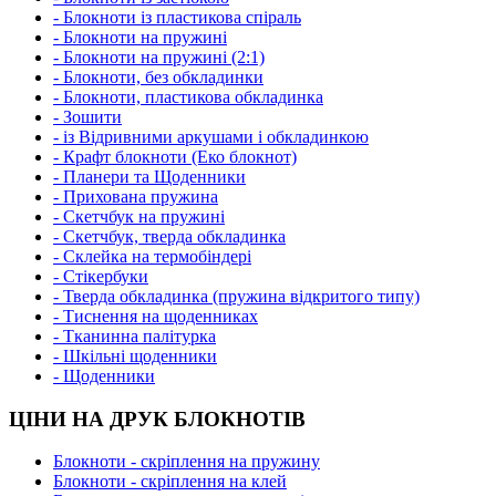
- Блокноти із пластикова спіраль
- Блокноти на пружині
- Блокноти на пружині (2:1)
- Блокноти, без обкладинки
- Блокноти, пластикова обкладинка
- Зошити
- із Відривними аркушами і обкладинкою
- Крафт блокноти (Еко блокнот)
- Планери та Щоденники
- Прихована пружина
- Скетчбук на пружині
- Скетчбук, тверда обкладинка
- Склейка на термобіндері
- Стікербуки
- Тверда обкладинка (пружина відкритого типу)
- Тиснення на щоденниках
- Тканинна палітурка
- Шкільні щоденники
- Щоденники
ЦІНИ НА ДРУК БЛОКНОТІВ
Блокноти - скріплення на пружину
Блокноти - скріплення на клей