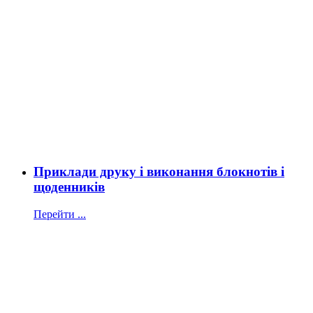
Приклади друку і виконання блокнотів і
щоденників
Перейти ...