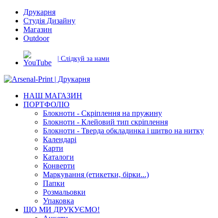
Друкарня
Студія Дизайну
Магазин
Outdoor
| Слідкуй за нами
НАШ МАГАЗИН
ПОРТФОЛІО
Блокноти - Скріплення на пружину
Блокноти - Клейовий тип скріплення
Блокноти - Тверда обкладинка і шитво на нитку
Календарі
Карти
Каталоги
Конверти
Маркування (етикетки, бірки...)
Папки
Розмальовки
Упаковка
ЩО МИ ДРУКУЄМО!