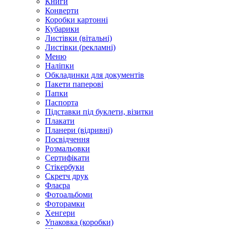
Книги
Конверти
Коробки картонні
Кубарики
Листівки (вітальні)
Листівки (рекламні)
Меню
Наліпки
Обкладинки для документів
Пакети паперові
Папки
Паспорта
Підставки під буклети, візитки
Плакати
Планери (відривні)
Посвідчення
Розмальовки
Сертифікати
Стікербуки
Скретч друк
Флаєра
Фотоальбоми
Фоторамки
Хенгери
Упаковка (коробки)