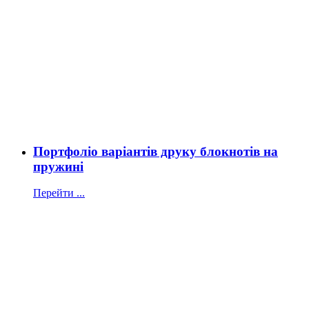
Портфоліо варіантів друку блокнотів на
пружині
Перейти ...