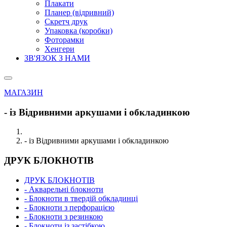
Плакати
Планер (відривний)
Скретч друк
Упаковка (коробки)
Фоторамки
Хенгери
ЗВ'ЯЗОК З НАМИ
МАГАЗИН
- із Відривними аркушами і обкладинкою
- із Відривними аркушами і обкладинкою
ДРУК БЛОКНОТІВ
ДРУК БЛОКНОТІВ
- Акварельні блокноти
- Блокноти в твердій обкладинці
- Блокноти з перфорацією
- Блокноти з резинкою
- Блокноти із застібкою