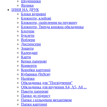
Щоденники
Ярлики
ЦІНИ НА ДРУК
Блоки відривні
Блокноти, клейові
Блокноти, скріплення на пружину
Блокноти, Тверда книжна обкладинка
Блотери
Буклети
Воблери
Диспенсери
Зошити
Календарі
Карти
Кепки паперові
Конверти
Коробки картонні
Кубарики (9х9см)
Наліпки
Обкладинка для "Посвідчення"
Обкладинка для вручення А4, А5, А6 ...
Пакети паперові
Папки до підпису
Папки з кільцевим механізмом
Папки картонні