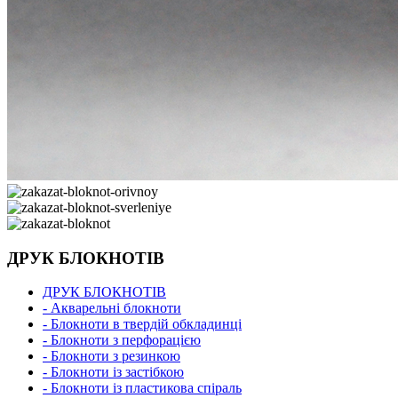
ДРУК БЛОКНОТІВ
ДРУК БЛОКНОТІВ
- Акварельні блокноти
- Блокноти в твердій обкладинці
- Блокноти з перфорацією
- Блокноти з резинкою
- Блокноти із застібкою
- Блокноти із пластикова спіраль