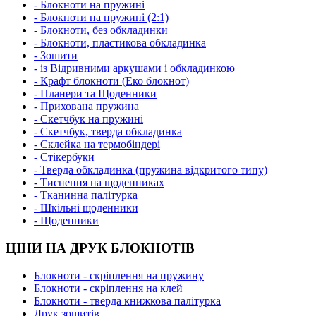
- Блокноти на пружині
- Блокноти на пружині (2:1)
- Блокноти, без обкладинки
- Блокноти, пластикова обкладинка
- Зошити
- із Відривними аркушами і обкладинкою
- Крафт блокноти (Еко блокнот)
- Планери та Щоденники
- Прихована пружина
- Скетчбук на пружині
- Скетчбук, тверда обкладинка
- Склейка на термобіндері
- Стікербуки
- Тверда обкладинка (пружина відкритого типу)
- Тиснення на щоденниках
- Тканинна палітурка
- Шкільні щоденники
- Щоденники
ЦІНИ НА ДРУК БЛОКНОТІВ
Блокноти - скріплення на пружину
Блокноти - скріплення на клей
Блокноти - тверда книжкова палітурка
Друк зошитів