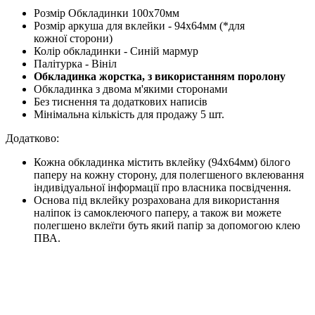
Розмір Обкладинки 100х70мм
Розмір аркуша для вклейки - 94х64мм (*для
кожної сторони)
Колір обкладинки - Синій мармур
Палітурка - Вініл
Обкладинка жорстка, з використанням поролону
Обкладинка з двома м'якими сторонами
Без тиснення та додаткових написів
Мінімальна кількість для продажу 5 шт.
Додатково:
Кожна обкладинка містить вклейку (94х64мм) білого
паперу на кожну сторону, для полегшеного вклеювання
індивідуальної інформації про власника посвідчення.
Основа під вклейку розрахована для використання
наліпок із самоклеючого паперу, а також ви можете
полегшено вклеїти буть який папір за допомогою клею
ПВА.