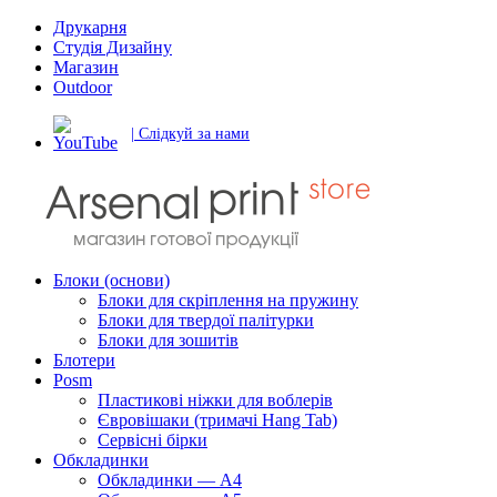
Друкарня
Студія Дизайну
Магазин
Outdoor
| Слідкуй за нами
Блоки (основи)
Блоки для скріплення на пружину
Блоки для твердої палітурки
Блоки для зошитів
Блотери
Posm
Пластикові ніжки для воблерів
Євровішаки (тримачі Hang Tab)
Сервісні бірки
Обкладинки
Обкладинки — А4