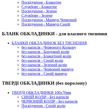
Посвідчення - Блакитне
Службове - Блакитне
Посвідчення - Зелене
Службове - Зелене
Посвідчення - Мармур Червоний
Посвідчення - Мармур Синій
БЛАНК ОБКЛАДИНКИ - для власного тиснення
БЛАНКИ ОБКЛАДИНОК БЕЗ ТИСНЕННЯ
без написів - Червоного Кольору
без написів - Бордовий колір
без написів - Блакитний колір
без написів - Синій колір
без написів - Зелений колір
без написів - Червоний мармур
без написів - Синій мармур
ТВЕРДІ ОБКЛАДИНКИ (без поролону)
ТВЕРДІ ОБКЛАДИНКИ 100х70мм
СИНІЙ КОЛІР - Без написів
ЧЕРВОНИЙ КОЛІР - Без написів
Посвідчення - Синій колір