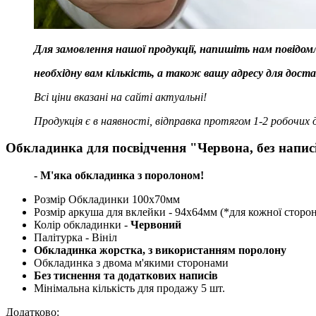
Для замовлення нашої продукції, напишіть нам повідом
необхідну вам кількість, а також вашу адресу для достав
Всі ціни вказані на сайті актуальні!
Продукція є в наявності, відправка протягом 1-2 робочих д
Обкладинка для посвідчення "Червона, без напис
- М'яка обкладинка з поролоном!
Розмір Обкладинки 100х70мм
Розмір аркуша для вклейки - 94х64мм (*для кожної сторо
Колір обкладинки -
Червоний
Палітурка - Вініл
Обкладинка жорстка, з використанням поролону
Обкладинка з двома м'якими сторонами
Без тиснення та додаткових написів
Мінімальна кількість для продажу 5 шт.
Додатково: