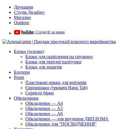
Друкарня
Студія Дизайну
Магазин
Outdoor
| Слідкуй за нами
Блоки (основи)
Блоки для скріплення на пружину
Блоки для твердої палітурки
Блоки для зошитів
Блотери
Posm
Пластикові ніжки для воблерів
Євровішаки (тримачі Hang Tab)
Сервісні бірки
Обкладинки
Обкладинки — А4
Обкладинки — А5
Обкладинки — А6
Обкладинки — для вручення ДИПЛОМА
Обкладинки для "ПОСВІДЧЕННЯ"