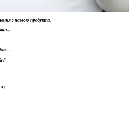
лення з назвою продукта,
ки...
нів...
ів"
ни)