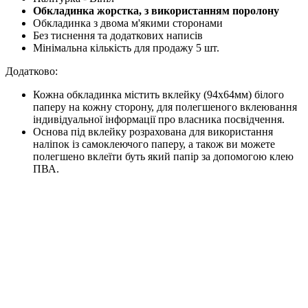
Обкладинка жорстка, з використанням поролону
Обкладинка з двома м'якими сторонами
Без тиснення та додаткових написів
Мінімальна кількість для продажу 5 шт.
Додатково:
Кожна обкладинка містить вклейку (94х64мм) білого
паперу на кожну сторону, для полегшеного вклеювання
індивідуальної інформації про власника посвідчення.
Основа під вклейку розрахована для використання
наліпок із самоклеючого паперу, а також ви можете
полегшено вклеїти буть який папір за допомогою клею
ПВА.