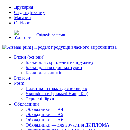
Друкарня
Студія Дизайну
Магазин
Outdoor
| Слідкуй за нами
Блоки (основи)
Блоки для скріплення на пружину
Блоки для твердої палітурки
Блоки для зошитів
Блотери
Posm
Пластикові ніжки для воблерів
Євровішаки (тримачі Hang Tab)
Сервісні бірки
Обкладинки
Обкладинки — А4
Обкладинки — А5
Обкладинки — А6
Обкладинки — для вручення ДИПЛОМА