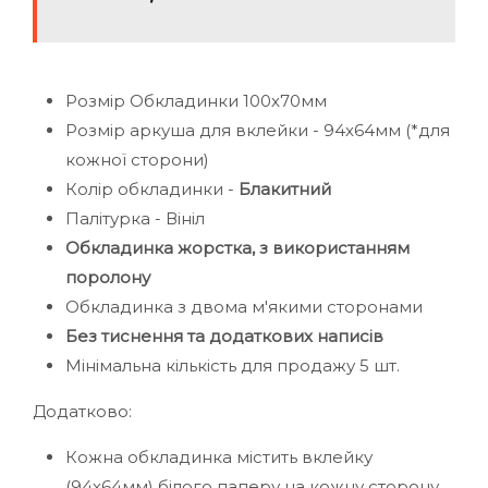
Розмір Обкладинки 100х70мм
Розмір аркуша для вклейки - 94х64мм (*для
кожної сторони)
Колір обкладинки -
Блакитний
Палітурка - Вініл
Обкладинка жорстка, з використанням
поролону
Обкладинка з двома м'якими сторонами
Без тиснення та додаткових написів
Мінімальна кількість для продажу 5 шт.
Додатково:
Кожна обкладинка містить вклейку
(94х64мм) білого паперу на кожну сторону,