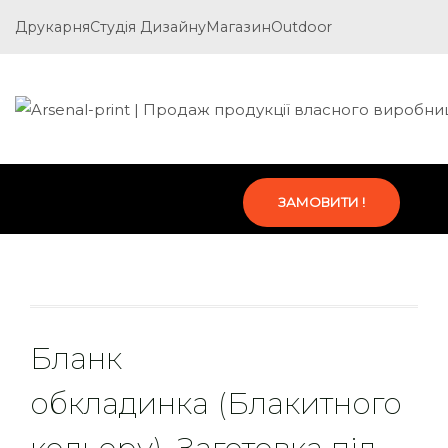
Друкарня
Студія Дизайну
Магазин
Outdoor
ЗАМОВИТИ !
Бланк
обкладинка (Блакитного