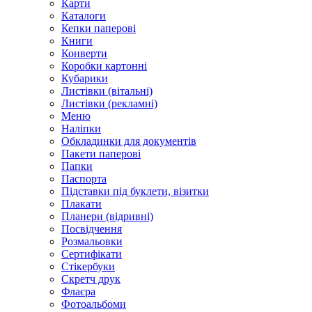
Карти
Каталоги
Кепки паперові
Книги
Конверти
Коробки картонні
Кубарики
Листівки (вітальні)
Листівки (рекламні)
Меню
Наліпки
Обкладинки для документів
Пакети паперові
Папки
Паспорта
Підставки під буклети, візитки
Плакати
Планери (відривні)
Посвідчення
Розмальовки
Сертифікати
Стікербуки
Скретч друк
Флаєра
Фотоальбоми