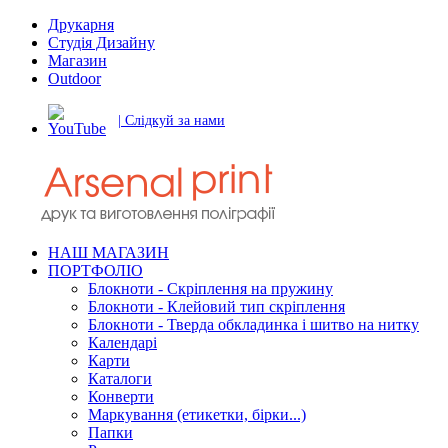
Друкарня
Студія Дизайну
Магазин
Outdoor
| Слідкуй за нами
НАШ МАГАЗИН
ПОРТФОЛІО
Блокноти - Скріплення на пружину
Блокноти - Клейовий тип скріплення
Блокноти - Тверда обкладинка і шитво на нитку
Календарі
Карти
Каталоги
Конверти
Маркування (етикетки, бірки...)
Папки