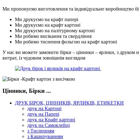
Ми пропонуємо виготовлення та індивідуальне виробництво біро
Ми друкуємо на крафт папері
Ми друкуємо на крафт картоні
Ми друкуємо на палітурному картоні
Ми робимо висікання та свердління
Ми робимо тиснення фольгою на крафт картоні
У нас ви можете замовити бірки – цінники – ярлики, з друком 
витрат, із чудовим зовнішнім виглядом
Цінники, Бірки ...
ДРУК БІРОК, ЦІННИКІВ, ЯРЛИКІВ, ЕТИКЕТКИ
друк на Картоні
друк на Папері
друк на Крафт картоні
друк на Самоклейці
з Тисненням
з Кашируванням