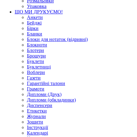
Розмальовки
Упаковка
ЩО МИ ДРУКУЄМО!
Анкети
Бейджі
Бірки
Бланки
Блоки для нотаток (відривні)
Блокноти
Блотери
Брошури
Буклети
Буклетниці
Воблери
Газети
Гарантійні талони
Грамоти
Дипломи (Друк)
Дипломи (обкладинки)
Диспенсери
Етикетки
Журнали
Зошити
Інструкції
Календарі