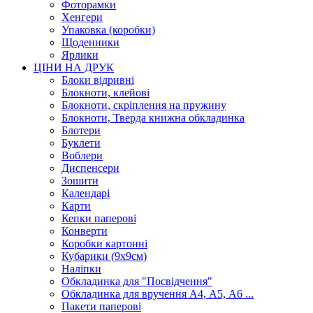
Фоторамки
Хенгери
Упаковка (коробки)
Щоденники
Ярлики
ЦІНИ НА ДРУК
Блоки відривні
Блокноти, клейові
Блокноти, скріплення на пружину
Блокноти, Тверда книжна обкладинка
Блотери
Буклети
Воблери
Диспенсери
Зошити
Календарі
Карти
Кепки паперові
Конверти
Коробки картонні
Кубарики (9х9см)
Наліпки
Обкладинка для "Посвідчення"
Обкладинка для вручення А4, А5, А6 ...
Пакети паперові