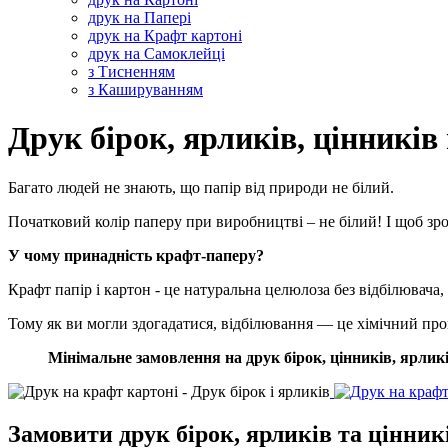
друк на Папері
друк на Крафт картоні
друк на Самоклейці
з Тисненням
з Кашируванням
Друк бірок, ярликів, цінникі
Багато людей не знають, що папір від природи не білий.
Початковий колір паперу при виробництві – не білий! І щоб зр
У чому принадність крафт-паперу?
Крафт папір і картон - це натуральна целюлоза без відбілювача
Тому як ви могли здогадатися, відбілювання — це хімічний про
Мінімальне замовлення на друк бірок, цінників, ярликі
Замовити друк бірок, ярликів та цінник