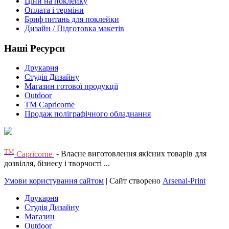
Ціни на поклейку
Оплата і терміни
Бриф питань для поклейки
Дизайн / Підготовка макетів
Наші Ресурси
Друкарня
Студія Дизайну
Магазин готової продукції
Outdoor
TM Capricorne
Продаж поліграфічного обладнання
ТМ
Capricorne
- Власне виготовлення якісних товарів для
дозвілля, бізнесу і творчості ...
Умови користування сайтом
| Сайт створено
Arsenal-Print
Друкарня
Студія Дизайну
Магазин
Outdoor