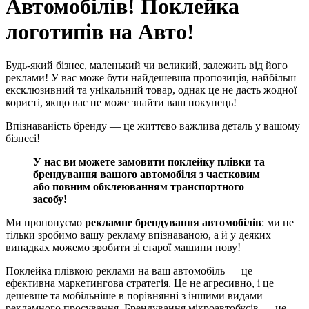
Автомобілів! Поклейка
логотипів на Авто!
Будь-який бізнес, маленький чи великий, залежить від його
реклами! У вас може бути найдешевша пропозиція, найбільш
ексклюзивний та унікальний товар, однак це не дасть жодної
користі, якщо вас не може знайти ваш покупець!
Впізнаваність бренду — це життєво важлива деталь у вашому
бізнесі!
У нас ви можете замовити поклейку плівки та
брендування вашого автомобіля з частковим
або повним обклеюванням транспортного
засобу!
Ми пропонуємо
рекламне брендування автомобілів
: ми не
тільки зробимо вашу рекламу впізнаваною, а й у деяких
випадках можемо зробити зі старої машини нову!
Поклейка плівкою реклами на ваш автомобіль — це
ефективна маркетингова стратегія. Це не агресивно, і це
дешевше та мобільніше в порівнянні з іншими видами
рекламного просування. Брендування мікроавтобусів — це