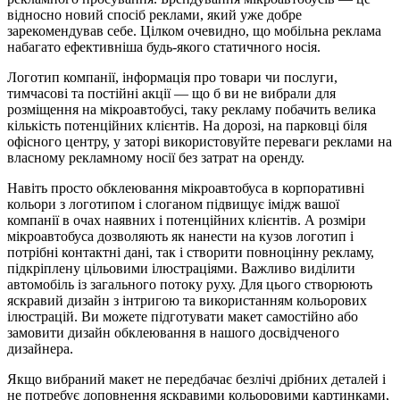
відносно новий спосіб реклами, який уже добре
зарекомендував себе. Цілком очевидно, що мобільна реклама
набагато ефективніша будь-якого статичного носія.
Логотип компанії, інформація про товари чи послуги,
тимчасові та постійні акції — що б ви не вибрали для
розміщення на мікроавтобусі, таку рекламу побачить велика
кількість потенційних клієнтів. На дорозі, на парковці біля
офісного центру, у заторі використовуйте переваги реклами на
власному рекламному носії без затрат на оренду.
Навіть просто обклеювання мікроавтобуса в корпоративні
кольори з логотипом і слоганом підвищує імідж вашої
компанії в очах наявних і потенційних клієнтів. А розміри
мікроавтобуса дозволяють як нанести на кузов логотип і
потрібні контактні дані, так і створити повноцінну рекламу,
підкріплену цільовими ілюстраціями. Важливо виділити
автомобіль із загального потоку руху. Для цього створюють
яскравий дизайн з інтригою та використанням кольорових
ілюстрацій. Ви можете підготувати макет самостійно або
замовити дизайн обклеювання в нашого досвідченого
дизайнера.
Якщо вибраний макет не передбачає безлічі дрібних деталей і
не потребує доповнення яскравими кольоровими картинками,