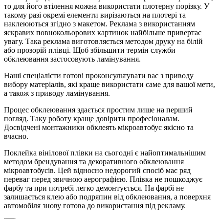
то для його втілення можна використати плотерну порізку. У
такому разі окремі елементи вирізаються на плотері та
наклеюються згідно з макетом. Реклама з використанням
яскравих повнокольорових картинок найбільше привертає
увагу. Така реклама виготовляється методом друку на білій
або прозорій плівці. Щоб збільшити термін служби
обклеювання застосовують ламінування.
Наші спеціалісти готові проконсультувати вас з приводу
вибору матеріалів, які краще використати саме для вашої мети,
а також з приводу ламінування.
Процес обклеювання здається простим лише на перший
погляд. Таку роботу краще довірити професіоналам.
Досвідчені монтажники обклеять мікроавтобус якісно та
вчасно.
Поклейка вінілової плівки на сьогодні є найоптимальнішим
методом брендування та декоративного обклеювання
мікроавтобусів. Цей відносно недорогий спосіб має ряд
переваг перед звичною аерографією. Плівка не пошкоджує
фарбу та при потребі легко демонтується. На фарбі не
залишається клею або подряпин від обклеювання, а поверхня
автомобіля знову готова до використання під рекламу.