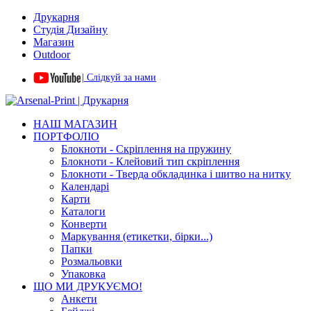
Друкарня
Студія Дизайну
Магазин
Outdoor
| Слідкуй за нами
НАШ МАГАЗИН
ПОРТФОЛІО
Блокноти - Скріплення на пружину
Блокноти - Клейовий тип скріплення
Блокноти - Тверда обкладинка і шитво на нитку
Календарі
Карти
Каталоги
Конверти
Маркування (етикетки, бірки...)
Папки
Розмальовки
Упаковка
ЩО МИ ДРУКУЄМО!
Анкети