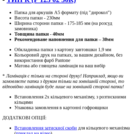
Папка для аркушів А5 формату (під "дирокол")
Висота папки - 230мм
Ширина сторони папки - 175-185 мм (на розсуд
замовника)
Товщина папки - 40мм
Рекомендоване наповнення для папки – 30мм
Обкладинка папки з картону завтовшки 1,9 мм
Кольоровий друк на папках, за вашим дизайном, без
використання фарб Pantone
Матова або глянцева ламінація на ваш вибір
*
Ламінація є тільки на стороні друку! Наприклад, якщо ви
замовляєте папки з друком тільки на зовнішній стороні, то
відповідно ламінація буде лише на зовнішній стороні папки!
Встановлення 2х кільцевого механізму, з розтискними
кільцями
Упаковка замовлення в картонні гофроящики
ДОДАТКОВІ ОПЦІЇ:
Встановлення затискної скоби
для кільцевого механізма
(
приклад на відео
)