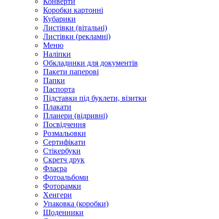
Конверти
Коробки картонні
Кубарики
Листівки (вітальні)
Листівки (рекламні)
Меню
Наліпки
Обкладинки для документів
Пакети паперові
Папки
Паспорта
Підставки під буклети, візитки
Плакати
Планери (відривні)
Посвідчення
Розмальовки
Сертифікати
Стікербуки
Скретч друк
Флаєра
Фотоальбоми
Фоторамки
Хенгери
Упаковка (коробки)
Щоденники