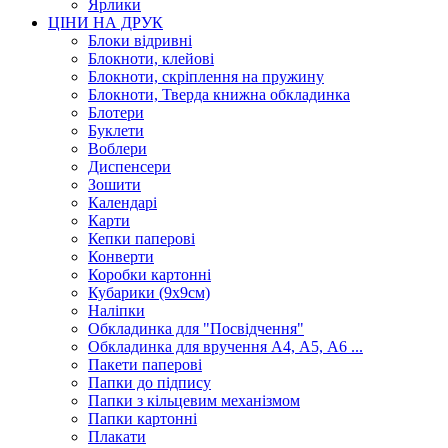
Ярлики
ЦІНИ НА ДРУК
Блоки відривні
Блокноти, клейові
Блокноти, скріплення на пружину
Блокноти, Тверда книжна обкладинка
Блотери
Буклети
Воблери
Диспенсери
Зошити
Календарі
Карти
Кепки паперові
Конверти
Коробки картонні
Кубарики (9х9см)
Наліпки
Обкладинка для "Посвідчення"
Обкладинка для вручення А4, А5, А6 ...
Пакети паперові
Папки до підпису
Папки з кільцевим механізмом
Папки картонні
Плакати