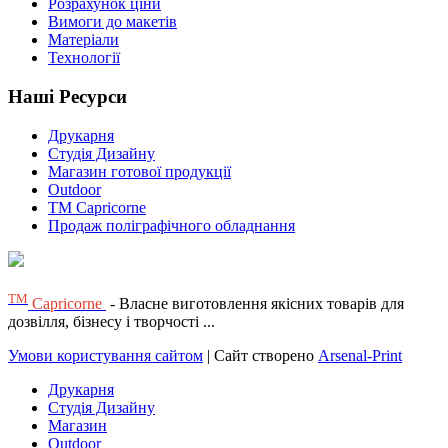
Розрахунок ціни
Вимоги до макетів
Матеріали
Технології
Наші Ресурси
Друкарня
Студія Дизайну
Магазин готової продукції
Outdoor
TM Capricorne
Продаж поліграфічного обладнання
ТМ
Capricorne
- Власне виготовлення якісних товарів для
дозвілля, бізнесу і творчості ...
Умови користування сайтом
| Сайт створено
Arsenal-Print
Друкарня
Студія Дизайну
Магазин
Outdoor