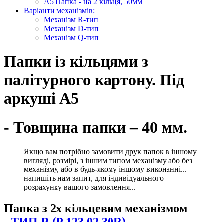
А5 Папка - на 2 кільця, 50мм
Варіанти механізмів:
Механізм R-тип
Механізм D-тип
Механізм Q-тип
Папки із кільцями з
палітурного картону. Під
аркуші А5
- Товщина папки – 40 мм.
Якщо вам потрібно замовити друк папок в іншому
вигляді, розмірі, з іншим типом механізму або без
механізму, або в будь-якому іншому виконанні...
напишіть нам запит, для індивідуального
розрахунку вашого замовлення...
Папка з 2х кільцевим механізмом
-
ТИП R (P 123 02 30R)