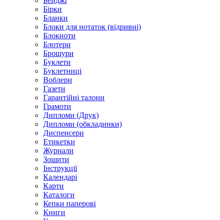
Бейджі
Бірки
Бланки
Блоки для нотаток (відривні)
Блокноти
Блотери
Брошури
Буклети
Буклетниці
Воблери
Газети
Гарантійні талони
Грамоти
Дипломи (Друк)
Дипломи (обкладинки)
Диспенсери
Етикетки
Журнали
Зошити
Інструкції
Календарі
Карти
Каталоги
Кепки паперові
Книги