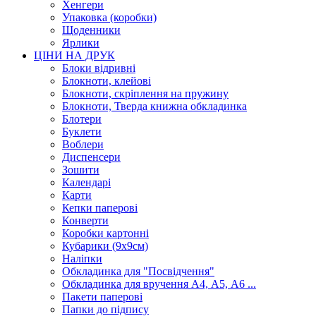
Хенгери
Упаковка (коробки)
Щоденники
Ярлики
ЦІНИ НА ДРУК
Блоки відривні
Блокноти, клейові
Блокноти, скріплення на пружину
Блокноти, Тверда книжна обкладинка
Блотери
Буклети
Воблери
Диспенсери
Зошити
Календарі
Карти
Кепки паперові
Конверти
Коробки картонні
Кубарики (9х9см)
Наліпки
Обкладинка для "Посвідчення"
Обкладинка для вручення А4, А5, А6 ...
Пакети паперові
Папки до підпису