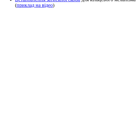
(
приклад на відео
)