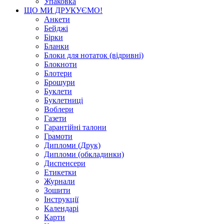
Упаковка
ЩО МИ ДРУКУЄМО!
Анкети
Бейджі
Бірки
Бланки
Блоки для нотаток (відривні)
Блокноти
Блотери
Брошури
Буклети
Буклетниці
Воблери
Газети
Гарантійні талони
Грамоти
Дипломи (Друк)
Дипломи (обкладинки)
Диспенсери
Етикетки
Журнали
Зошити
Інструкції
Календарі
Карти