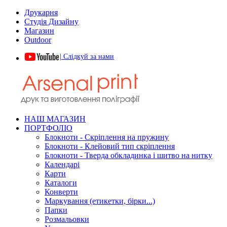
Друкарня
Студія Дизайну
Магазин
Outdoor
| Слідкуй за нами
НАШ МАГАЗИН
ПОРТФОЛІО
Блокноти - Скріплення на пружину
Блокноти - Клейовий тип скріплення
Блокноти - Тверда обкладинка і шитво на нитку
Календарі
Карти
Каталоги
Конверти
Маркування (етикетки, бірки...)
Папки
Розмальовки