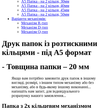
А5 Папка - на 2 кільця, 30мм
А5 Папка - на 2 кільця, 40мм
А5 Папка - на 2 кільця, 45мм
А5 Папка - на 2 кільця, 50мм
Варіанти механізмів:
Механізм R-тип
Механізм D-тип
Механізм Q-тип
Друк папок із розтискними
кільцями - під А5 формат
- Товщина папки – 20 мм
Якщо вам потрібно замовити друк папок в іншому
вигляді, розмірі, з іншим типом механізму або без
механізму, або в будь-якому іншому виконанні...
напишіть нам запит, для індивідуального
розрахунку вашого замовлення...
Папка з 2х кільцевим механізмом