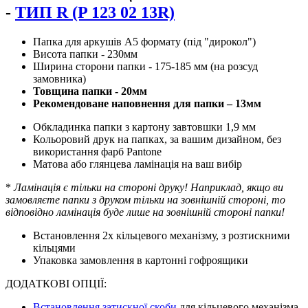
-
ТИП R (P 123 02 13R)
Папка для аркушів А5 формату (під "дирокол")
Висота папки - 230мм
Ширина сторони папки - 175-185 мм (на розсуд
замовника)
Товщина папки - 20мм
Рекомендоване наповнення для папки – 13мм
Обкладинка папки з картону завтовшки 1,9 мм
Кольоровий друк на папках, за вашим дизайном, без
використання фарб Pantone
Матова або глянцева ламінація на ваш вибір
*
Ламінація є тільки на стороні друку! Наприклад, якщо ви
замовляєте папки з друком тільки на зовнішній стороні, то
відповідно ламінація буде лише на зовнішній стороні папки!
Встановлення 2х кільцевого механізму, з розтискними
кільцями
Упаковка замовлення в картонні гофроящики
ДОДАТКОВІ ОПЦІЇ:
Встановлення затискної скоби
для кільцевого механізма