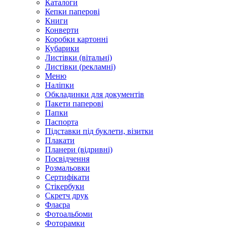
Каталоги
Кепки паперові
Книги
Конверти
Коробки картонні
Кубарики
Листівки (вітальні)
Листівки (рекламні)
Меню
Наліпки
Обкладинки для документів
Пакети паперові
Папки
Паспорта
Підставки під буклети, візитки
Плакати
Планери (відривні)
Посвідчення
Розмальовки
Сертифікати
Стікербуки
Скретч друк
Флаєра
Фотоальбоми
Фоторамки